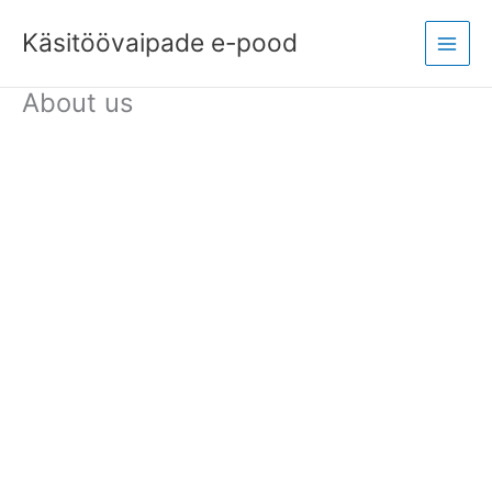
Skip
Main
to
Käsitöövaipade e-pood
Menu
content
About us