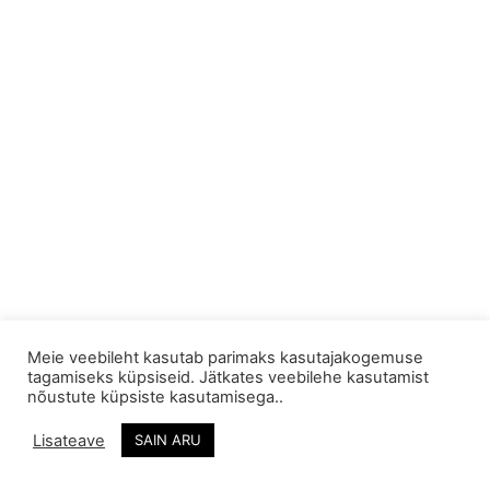
Meie veebileht kasutab parimaks kasutajakogemuse
tagamiseks küpsiseid. Jätkates veebilehe kasutamist
A.E Käsitöö OÜ
Looga tee 9-5,
Tel: +372 55 667
nõustute küpsiste kasutamisega..
Jõõpre
252
Reg. nr.: 14035143
Lisateave
SAIN ARU
Pärnu, Pärnumaa
info@kaltsuvaip.ee
Swedbank:
88303, Eesti
EE042200221065130435