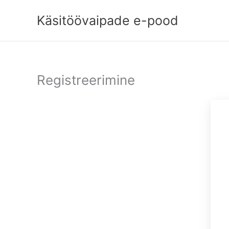
Skip
to
Käsitöövaipade e-pood
content
Registreerimine